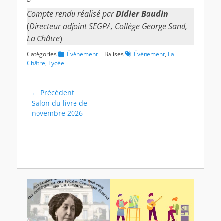
Compte rendu réalisé par
Didier Baudin
(
Directeur adjoint SEGPA, Collège George Sand,
La Châtre
)
Catégories
Évènement
Balises
Évènement
,
La
Châtre
,
Lycée
Navigation
← Précédent
Article
Salon du livre de
de
précédent :
novembre 2026
l’article