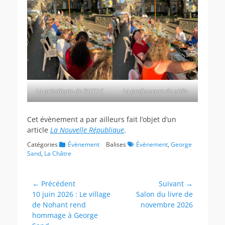
La présidente de l’AECLC
La professeure de philo
Cet évènement a par ailleurs fait l’objet d’un
article
La Nouvelle République
.
Catégories
Évènement
Balises
Évènement
,
George
Sand
,
La Châtre
Navigation
← Précédent
Suivant →
Article
Article
10 juin 2026 : Le village
Salon du livre de
de
précédent :
suivant :
de Nohant rend
novembre 2026
l’article
hommage à George