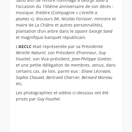
Sand afin de rendre hommage à
George Sand
à
l’occasion du 150ème anniversaire de son décès :
musique, théâtre (Compagnie «
L’oreille a
plumes
»), discours (M.
Nicolas Forissier
, ministre et
maire de La Châtre et autres personnalités),
plantation d’un arbre dans le
square George Sand
et magnifique banquet républicain.
L’
AECLC
était représentée par sa Présidente
Mireille Naturel
, son Président d’honneur,
Guy
Fouchet
, son Vice-président,
Jean-Philippe Gontier
,
et une petite délégation de membres, venus, dans
certains cas, de loin, parmi eux :
Eliane Lécrivain,
Sophie Chauvet, Bertrand Charrier, Bernard Moreau
etc.
Les photographies et vidéos ci-dessous ont été
prises par
Guy Fouchet
.