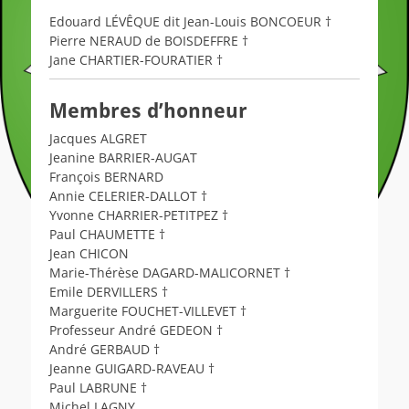
Edouard LÉVÊQUE dit Jean-Louis BONCOEUR †
Pierre NERAUD de BOISDEFFRE †
Jane CHARTIER-FOURATIER †
Membres d’honneur
Jacques ALGRET
Jeanine BARRIER-AUGAT
François BERNARD
Annie CELERIER-DALLOT †
Yvonne CHARRIER-PETITPEZ †
Paul CHAUMETTE †
Jean CHICON
Marie-Thérèse DAGARD-MALICORNET †
Emile DERVILLERS †
Marguerite FOUCHET-VILLEVET †
Professeur André GEDEON †
André GERBAUD †
Jeanne GUIGARD-RAVEAU †
Paul LABRUNE †
Michel LAGNY