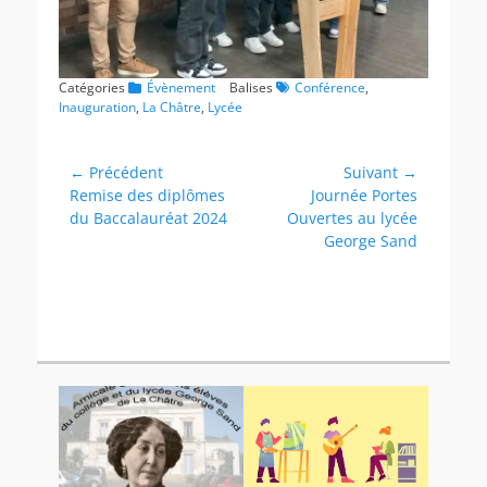
Catégories
Évènement
Balises
Conférence
,
Inauguration
,
La Châtre
,
Lycée
Navigation
← Précédent
Suivant →
Article
Article
Remise des diplômes
Journée Portes
de
précédent :
suivant :
du Baccalauréat 2024
Ouvertes au lycée
l’article
George Sand