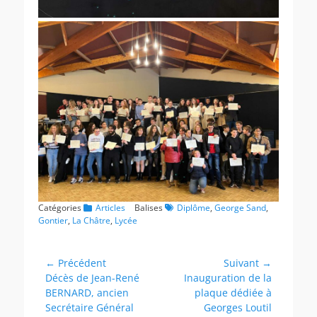
Catégories
Articles
Balises
Diplôme
,
George Sand
,
Gontier
,
La Châtre
,
Lycée
Navigation
← Précédent
Suivant →
Article
Article
Décès de Jean-René
Inauguration de la
de
précédent :
suivant :
BERNARD, ancien
plaque dédiée à
l’article
Secrétaire Général
Georges Loutil