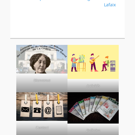
de
précédent :
suivant :
Lafaix
l’article
Bienvenue
Activités
Contact
Bulletins