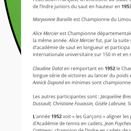
de l’Indre juniors du saut en hauteur en
195
Maryvonne Baraille
est Championne du Limousi
Alice Mercier
est Championne départementale e
la même année.
Alice Mercier
fut, par la suit
d’académie de saut en longueur et participa
internationale universitaire sur 150 m et en 
Claudine Dalot
en remportant en
1952
le Cha
longue série de victoires au lancer du poids 
Annick Dupond
en minimes sont championnes 
Les autres participantes sont :
Jacqueline Bre
Dussault, Christiane Fouassin, Gisèle Labrune, 
L
‘année
1952
voit « les Garçons » aligner l
d’Académie de tennis en cadets,
Jean Puychev
Cottineau
, champion de l’Indre en cadets de 