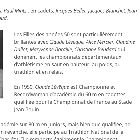
s,
Paul Mintz
; en cadets,
Jacques Bellet, Jacques Blanchet, Jean
iaud
.
Les Filles des années 50 sont particulièrement
brillantes avec
Claude Lévêque, Alice Mercier, Claudine
Dallot, Maryvonne Baraille
,
Christiane Beudard
qui
dominent les championnats départementaux
d’athlétisme en saut en hauteur, au poids, au
triathlon et en relais.
En 1950,
Claude Lévêque
est Championne et
Recordwoman d’académie du 60 m en cadettes,
qualifiée pour le Championnat de France au Stade
Jean Bouin.
adémie sur 80 m en juniors, mais bien que qualifiée, ne
 revanche, elle participe au Triathlon National de la
 Charléty. Elle remporte également le Championnat