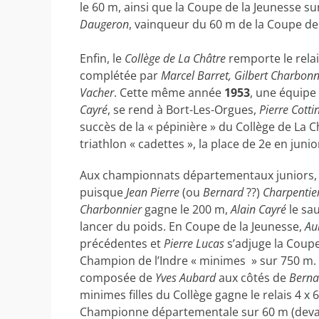
le 60 m, ainsi que la Coupe de la Jeunesse su
Daugeron
, vainqueur du 60 m de la Coupe de 
Enfin, le
Collège de La Châtre
remporte le relai
complétée par
Marcel Barret, Gilbert Charbonni
Vacher
. Cette même année
1953
, une équipe
Cayré
, se rend à Bort-Les-Orgues,
Pierre Cotti
succès de la « pépinière » du Collège de La
triathlon « cadettes », la place de 2e en junio
Aux championnats départementaux juniors, l’é
puisque
Jean Pierre
(ou
Bernard
??)
Charpentie
Charbonnier
gagne le 200 m,
Alain Cayré
le sa
lancer du poids. En Coupe de la Jeunesse,
Au
précédentes et
Pierre Lucas
s’adjuge la Coupe
Champion de l’Indre « minimes » sur 750 m. 
composée de
Yves Aubard
aux côtés de
Berna
minimes filles du Collège gagne le relais 4 x
Championne départementale sur 60 m (dev