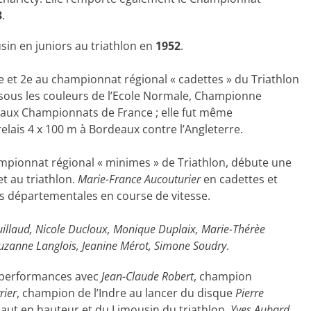
3
.
n en juniors au triathlon en
1952
.
t 2e au championnat régional « cadettes » du Triathlon
e sous les couleurs de l’Ecole Normale, Championne
 aux Championnats de France ; elle fut même
relais 4 x 100 m à Bordeaux contre l’Angleterre.
mpionnat régional « minimes » de Triathlon, débute une
et au triathlon.
Marie-France Aucouturier
en cadettes et
départementales en course de vitesse.
uillaud, Nicole Ducloux, Monique Duplaix, Marie-Thérèe
Suzanne Langlois, Jeanine Mérot, Simone Soudry
.
es performances avec
Jean-Claude Robert
, champion
rier
, champion de l’Indre au lancer du disque
Pierre
saut en hauteur et du Limousin du triathlon,
Yves Aubard
,