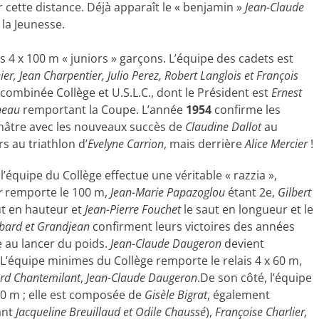
r cette distance. Déjà apparaît le « benjamin »
Jean-Claude
la Jeunesse.
s 4 x 100 m « juniors » garçons. L’équipe des cadets est
er, Jean Charpentier, Julio Perez, Robert Langlois et François
 combinée Collège et U.S.L.C., dont le Président est
Ernest
neau
remportant la Coupe. L’année
1954
confirme les
 Châtre avec les nouveaux succès de
Claudine Dallot
au
rs au triathlon d’
Evelyne Carrion
, mais derrière
Alice Mercier
!
quipe du Collège effectue une véritable « razzia »,
r
remporte le 100 m,
Jean-Marie Papazoglou
étant 2e,
Gilbert
ut en hauteur et
Jean-Pierre Fouchet
le saut en longueur et le
bard et Grandjean
confirment leurs victoires des années
 au lancer du poids.
Jean-Claude Daugeron
devient
L’équipe minimes du Collège remporte le relais 4 x 60 m,
rd Chantemilant
,
Jean-Claude Daugeron
.De son côté, l’équipe
 60 m ; elle est composée de
Gisèle Bigrat
, également
ant
Jacqueline Breuillaud et Odile Chaussé
),
Françoise Charlier,