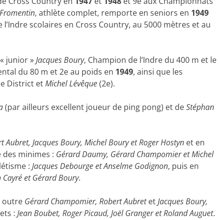
de Cross Country en
1947
et
1948
et 9e aux Championnats
Fromentin
, athlète complet, remporte en seniors en
1949
l’Indre scolaires en Cross Country, au 5000 mètres et au
 « junior »
Jacques Boury
, Champion de l’Indre du 400 m et le
ntal du 80 m et 2e au poids en
1949
, ainsi que les
e District et
Michel Lévêque
(2e).
a
(par ailleurs excellent joueur de ping pong) et de
Stéphan
t Aubret, Jacques Boury, Michel Boury et Roger Hostyn
et en
e des minimes :
Gérard Daumy, Gérard Champomier et Michel
létisme :
Jacques Debourge et Anselme Godignon
, puis en
n Cayré et Gérard Boury
.
d outre
Gérard Champomier, Robert Aubret
et
Jacques Boury,
ets :
Jean Boubet, Roger Picaud, Joël Granger et Roland Auguet
.