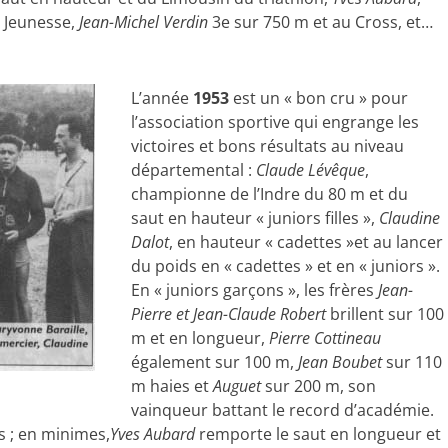
 Jeunesse,
Jean-Michel Verdin
3e sur 750 m et au Cross, et…
L’année
1953
est un « bon cru » pour
l’association sportive qui engrange les
victoires et bons résultats au niveau
départemental :
Claude Lévêque
,
championne de l’Indre du 80 m et du
saut en hauteur « juniors filles »,
Claudine
Dalot
, en hauteur « cadettes »et au lancer
du poids en « cadettes » et en « juniors ».
En « juniors garçons », les frères
Jean-
Pierre et Jean-Claude Robert
brillent sur 100
m et en longueur,
Pierre Cottineau
également sur 100 m,
Jean Boubet
sur 110
m haies et
Auguet
sur 200 m, son
vainqueur battant le record d’académie.
s ; en minimes,
Yves Aubard
remporte le saut en longueur et