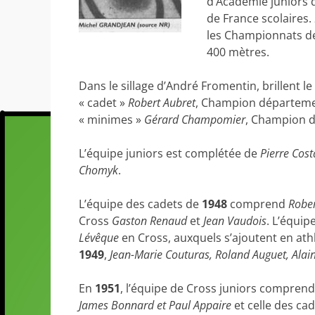
d’Académie juniors 
de France scolaires.
les Championnats de 
400 mètres.
Dans le sillage d’André Fromentin, brillent le
« cadet »
Robert Aubret
, Champion départeme
« minimes »
Gérard Champomier
, Champion d
L’équipe juniors est complétée de
Pierre Cost
Chomyk
.
L’équipe des cadets de
1948
comprend
Rober
Cross
Gaston Renaud
et
Jean Vaudois
. L’équip
Lévêque
en Cross, auxquels s’ajoutent en ath
1949
,
Jean-Marie Couturas, Roland Auguet, Alai
En
1951
, l’équipe de Cross juniors compren
James Bonnard et Paul Appaire
et celle des cad