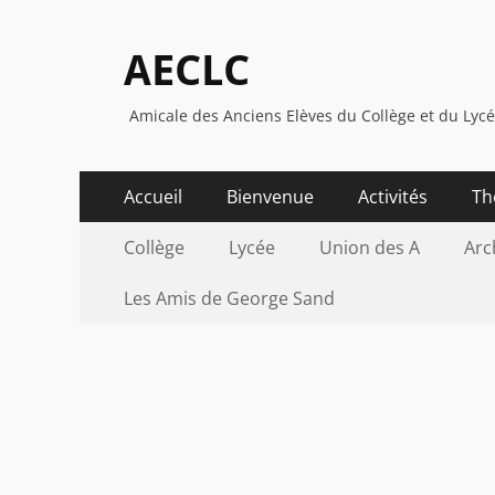
AECLC
Amicale des Anciens Elèves du Collège et du Lyc
Menu
Aller
Accueil
Bienvenue
Activités
Th
au
principal
Menu
Aller
contenu
Collège
Lycée
Union des A
Arc
au
secondaire
contenu
Les Amis de George Sand