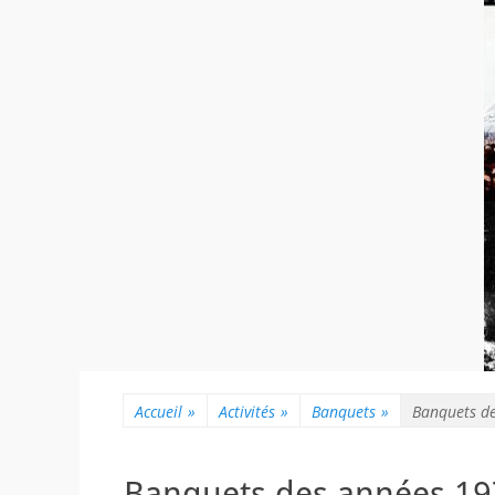
Accueil
»
Activités
»
Banquets
»
Banquets d
Banquets des années 1