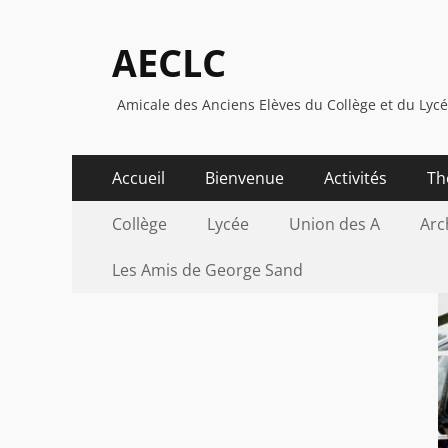
AECLC
Amicale des Anciens Elèves du Collège et du Lyc
Menu
Aller
Accueil
Bienvenue
Activités
Th
au
principal
Menu
Aller
contenu
Collège
Lycée
Union des A
Arc
au
secondaire
contenu
Les Amis de George Sand