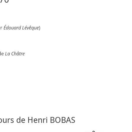
ar
Édouard Lévêque
)
 de
La Châtre
cours de Henri BOBAS