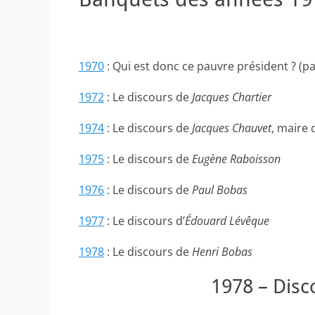
1970
:
Qui est donc ce pauvre président ? (p
1972
: Le discours de
Jacques Chartier
1974
: Le discours de
Jacques Chauvet
, maire
1975
: Le discours de
Eugène Raboisson
1976
: Le discours de
Paul Bobas
1977
: Le discours d’
Édouard Lévêque
1978
: Le discours de
Henri Bobas
1978 – Dis