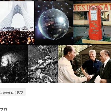
es années 1970
970