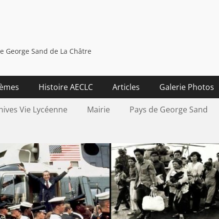
ée George Sand de La Châtre
èmes
Histoire AECLC
Articles
Galerie Photos
hives Vie Lycéenne
Mairie
Pays de George Sand